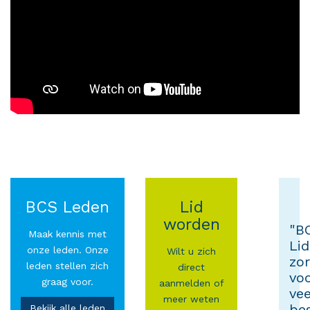
BCS Leden
Lid
worden
"B
Maak kennis met
Li
onze leden. Onze
Wilt u zich
zor
leden stellen zich
direct
vo
graag voor.
aanmelden of
vee
meer weten
be
Bekijk alle leden