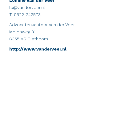
Lomme van der Veer
lc@vanderveer.nl
T. 0522-242573
Advocatenkantoor Van der Veer
Molenweg 31
8355 AS Giethoorn
http://www.vanderveer.nl