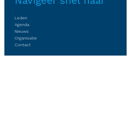
Navigeer snel naar
Leden
Agenda
Nieuws
Organisatie
Contact
Belangenbehartiging
Parkmanagement
Kennis delen
Netwerken
Business Club Steenwijkerland
Postbus 84, 8330 AB Steenwijk
Stationsplein 6, Steenwijk (op afspraak)