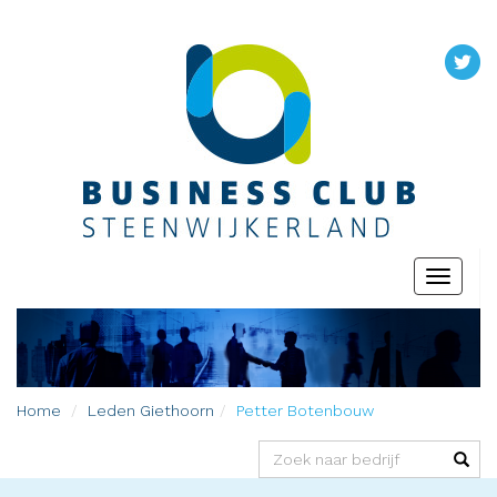
Toggle
navigati
Home
Leden
Giethoorn
Petter Botenbouw
(success)