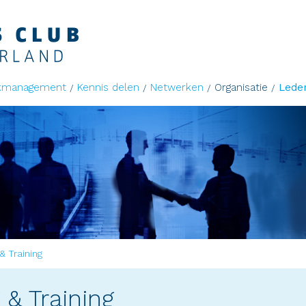
kmanagement
Kennis delen
Netwerken
Organisatie
Lede
& Training
 & Training