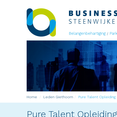
Belangenbehartiging
Par
Home
Leden
Giethoorn
Pure Talent Opleiding 
Pure Talent Opleiding