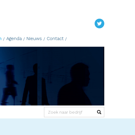
n
Agenda
Nieuws
Contact
(success)