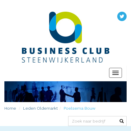
Toggle
navigati
Home
Leden
Oldemarkt
Poelsema Bouw
(success)