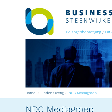
Belangenbehartiging
Par
Home
Leden
Overig
NDC Mediagroep
NDC Mediagroep