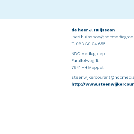
de heer J. Huijssoon
joeri.huijssoon@ndcmediagroe
T. 088 80 04 655
NDC Mediagroep
Parallelweg 1b
7941 HH Meppel
steenwijkercourant@ndcmedia
http://www.steenwijkercour