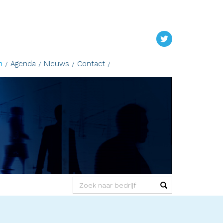
n
Agenda
Nieuws
Contact
(success)