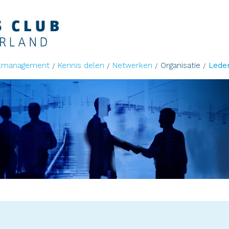
kmanagement
Kennis delen
Netwerken
Organisatie
Lede