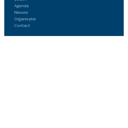
Agenda
Nieuws
Organisatie
Contact
Belangenbehartiging
Parkmanagement
Kennis delen
Netwerken
Business Club Steenwijkerland
Postbus 84, 8330 AB Steenwijk
Stationsplein 6, Steenwijk (op afspraak)
Tel.: (06) 21 81 11 41
info@bcsteenwijkerland.nl