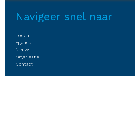
Navigeer snel naar
Leden
Agenda
Nieuws
Organisatie
Contact
Belangenbehartiging
Parkmanagement
Kennis delen
Netwerken
Business Club Steenwijkerland