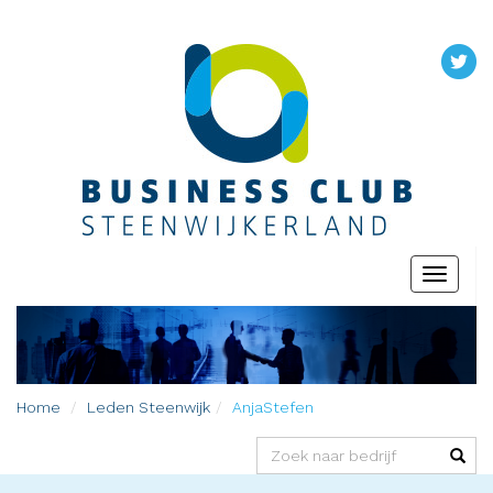
Toggle
navigati
Home
Leden
Steenwijk
AnjaStefen
(success)