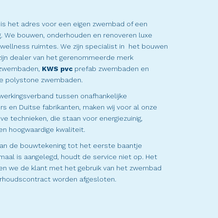
s het adres voor een eigen zwembad of een
g. We bouwen, onderhouden en renoveren luxe
ellness ruimtes. We zijn specialist in het bouwen
ijn dealer van het gerenommeerde merk
 zwembaden,
KWS pvc
prefab zwembaden en
e polystone zwembaden.
werkingsverband tussen onafhankelijke
 en Duitse fabrikanten, maken wij voor al onze
ve technieken, die staan voor energiezuinig,
n hoogwaardige kwaliteit.
van de bouwtekening tot het eerste baantje
aal is aangelegd, houdt de service niet op. Het
n we de klant met het gebruik van het zwembad
erhoudscontract worden afgesloten.