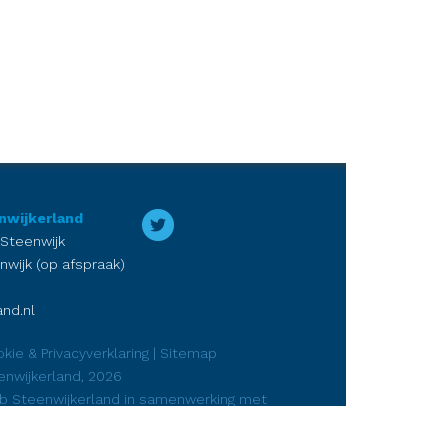
nwijkerland
 Steenwijk
nwijk (op afspraak)
nd.nl
kie & Privacyverklaring
|
Sitemap
enwijkerland, 2026
ub Steenwijkerland in samenwerking met
rketing
en
DJP Media Steenwijk