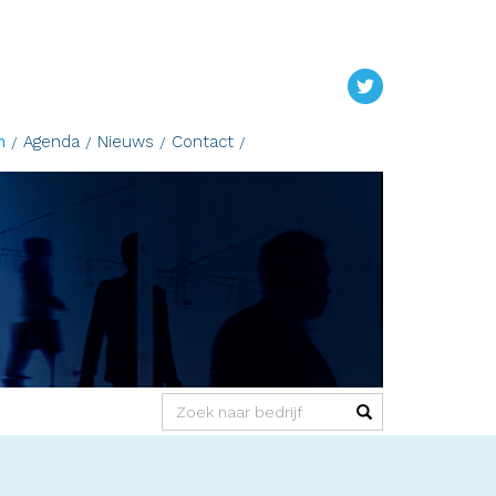
n
Agenda
Nieuws
Contact
(success)