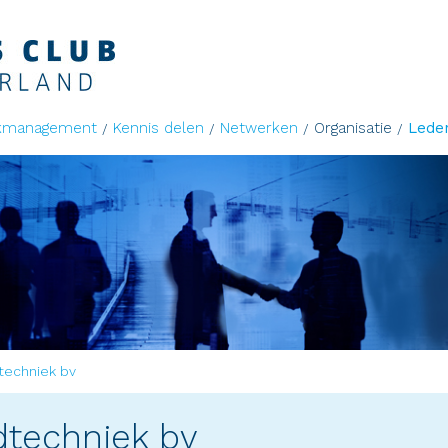
kmanagement
Kennis delen
Netwerken
Organisatie
Lede
echniek bv
techniek bv