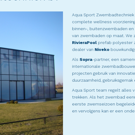
Aqua Sport Zwembadtechniek i
complete wellness voorzienin
binnen-, buitenzwembaden en w
van zwembaden op maat. We z
RivieraPool
prefab polyester
dealer van
Niveko
bouwkundig
Als
Sopra
-partner, een samen
internationale zwembadbouwers
projecten gebruik van innovatie
duurzaamheid, gebruiksgemak e
Aqua Sport team regelt alles 
trekken. Als het zwembad eenm
eerste zwemseizoen begeleide
en vervolgens kan er een ond