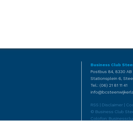
Business Club Stee
Postbus 84, 8330 AB
Stationsplein 6, Stee
Tel.: (06) 21 81 11 41
info@bcsteenwijkerla
RSS
|
Disclaimer
|
Coo
© Business Club Ste
Colofon: Businesscl
FennArt reclame - ma