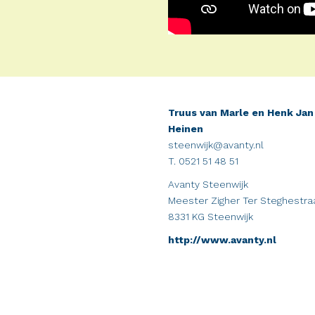
Truus van Marle en Henk Jan
Heinen
steenwijk@avanty.nl
T. 0521 51 48 51
Avanty Steenwijk
Meester Zigher Ter Steghestra
8331 KG Steenwijk
http://www.avanty.nl