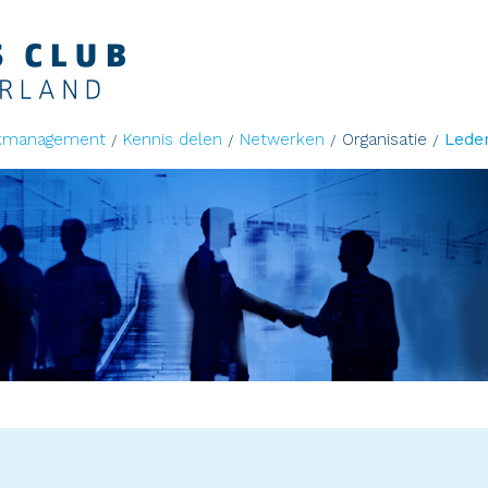
kmanagement
Kennis delen
Netwerken
Organisatie
Lede