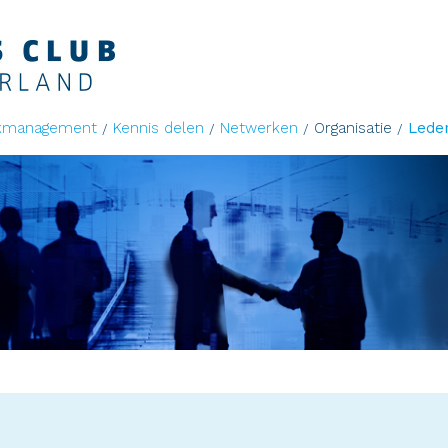
kmanagement
Kennis delen
Netwerken
Organisatie
Lede