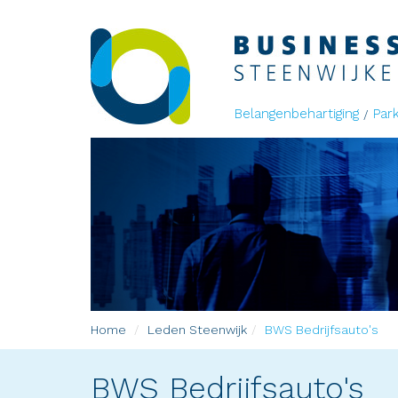
Belangenbehartiging
Par
Home
Leden
Steenwijk
BWS Bedrijfsauto's
BWS Bedrijfsauto's