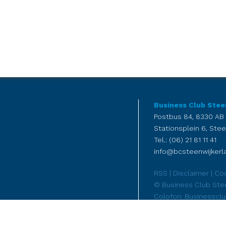
Business Club Stee
Postbus 84, 8330 AB
Stationsplein 6, Stee
Tel.: (06) 21 81 11 41
info@bcsteenwijkerla
RSS
|
Disclaimer
|
Coo
© Business Club Ste
Colofon: Businesscl
FennArt reclame - ma