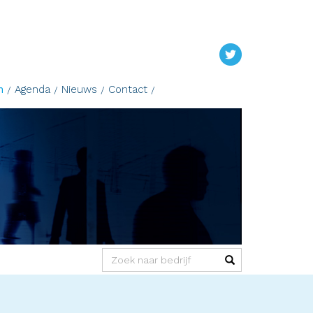
n
Agenda
Nieuws
Contact
(success)