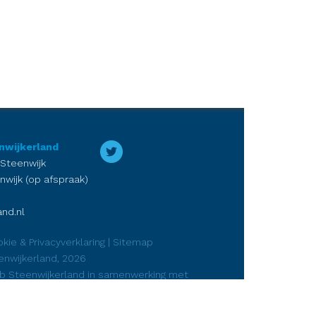
nwijkerland
 Steenwijk
nwijk (op afspraak)
nd.nl
kie & Privacyverklaring
|
Sitemap
enwijkerland, 2026
ub Steenwijkerland in samenwerking met
rketing
en
DJP Media Steenwijk