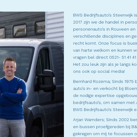
BWS Bedrijfsauto’s Steenwijk i
2017 zijn we de handel in perso
personenauto’s in Rouveen en de
verschillende disciplines en ge
recht komt. Onze focus is busi
van harte welkom en kunnen wij 
vragen bel direct 0521- 51 41 
Het zou leuk zijn als je langs 
ons ook op social media!
Bernhard Rozema; Sinds 1975 b
auto’s in- en verkocht bij Bloe
de nodige expertise opgebouwd. 
bedrijfsauto’s, om samen met A
BWS Bedrijfsauto’s Steenwijk 
Arjan Warnders; Sinds 2002 be
en bussen proefgereden bij B&P
gekregen om mij te focussen op