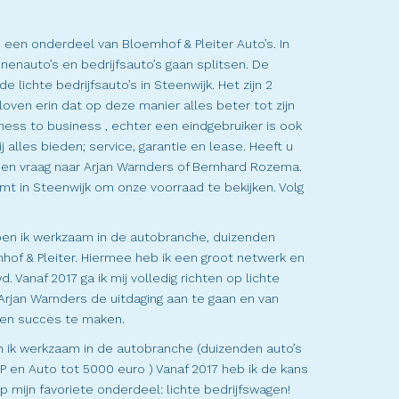
s een onderdeel van Bloemhof & Pleiter Auto’s. In
nenauto’s en bedrijfsauto’s gaan splitsen. De
 lichte bedrijfsauto’s in Steenwijk. Het zijn 2
loven erin dat op deze manier alles beter tot zijn
ness to business , echter een eindgebruiker is ook
alles bieden; service, garantie en lease. Heeft u
41 en vraag naar Arjan Warnders of Bernhard Rozema.
komt in Steenwijk om onze voorraad te bekijken. Volg
en ik werkzaam in de autobranche, duizenden
mhof & Pleiter. Hiermee heb ik een groot netwerk en
Vanaf 2017 ga ik mij volledig richten op lichte
rjan Warnders de uitdaging aan te gaan en van
een succes te maken.
n ik werkzaam in de autobranche (duizenden auto’s
 en Auto tot 5000 euro ) Vanaf 2017 heb ik de kans
 mijn favoriete onderdeel: lichte bedrijfswagen!