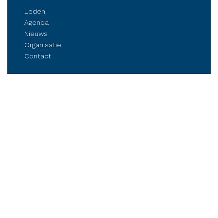
Leden
Agenda
Nieuws
Organisatie
Contact
Belangenbehartiging
Parkmanagement
Kennis delen
Netwerken
Business Club Steenwijkerland
Postbus 84, 8330 AB Steenwijk
Stationsplein 6, Steenwijk (op afspraak)
Tel.: (06) 21 81 11 41
info@bcsteenwijkerland.nl