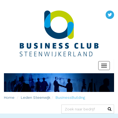
Toggle
navigati
Home
Leden
Steenwijk
BusinessBuilding
(success)