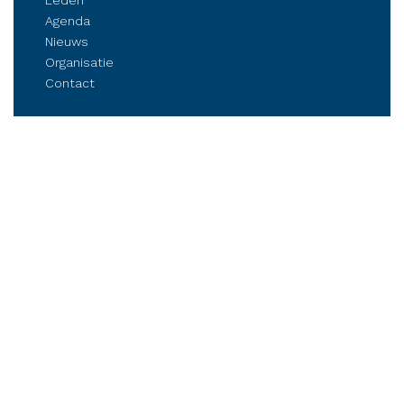
Leden
Agenda
Nieuws
Organisatie
Contact
Belangenbehartiging
Parkmanagement
Kennis delen
Netwerken
Business Club Steenwijkerland
Postbus 84, 8330 AB Steenwijk
Stationsplein 6, Steenwijk (op afspraak)
Tel.: (06) 21 81 11 41
info@bcsteenwijkerland.nl