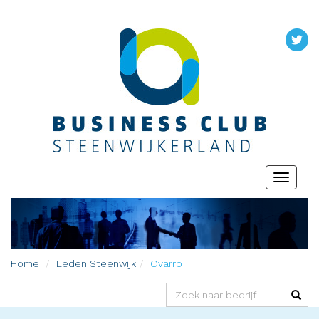
Toggle
navigati
Home
Leden
Steenwijk
Ovarro
(success)