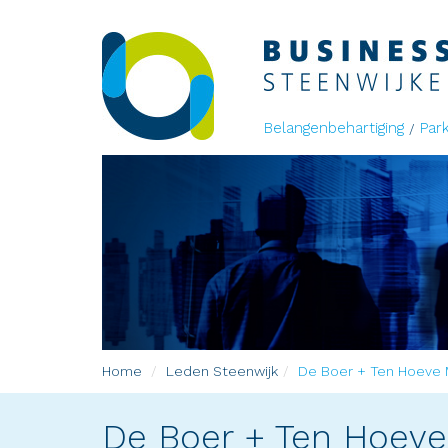
Belangenbehartiging
Par
Home
Leden
Steenwijk
De Boer + Ten Hoeve M
De Boer + Ten Hoeve 