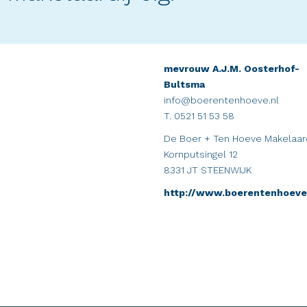
mevrouw A.J.M. Oosterhof-
Bultsma
info@boerentenhoeve.nl
T. 0521 51 53 58
De Boer + Ten Hoeve Makelaardi
Kornputsingel 12
8331 JT STEENWIJK
http://www.boerentenhoeve