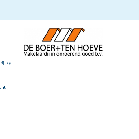
j o.g.
.nl