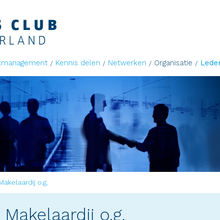
kmanagement
Kennis delen
Netwerken
Organisatie
Lede
akelaardij o.g.
Makelaardij o.g.