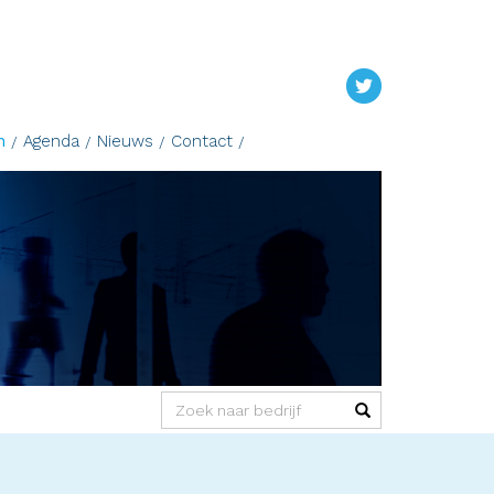
n
Agenda
Nieuws
Contact
(success)