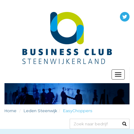
Toggle
navigati
Home
Leden
Steenwijk
EasyChoppers
(success)