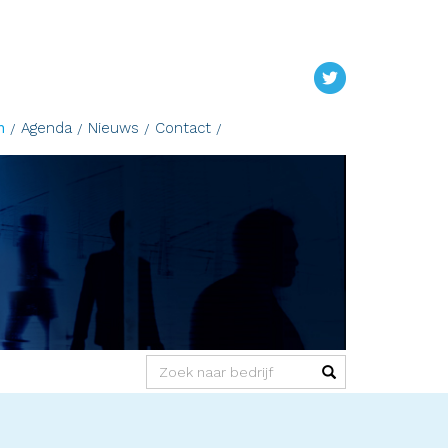
n
Agenda
Nieuws
Contact
(success)