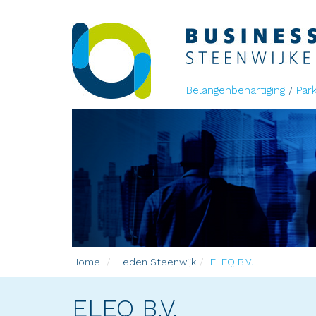
Belangenbehartiging
Par
Home
Leden
Steenwijk
ELEQ B.V.
ELEQ B.V.