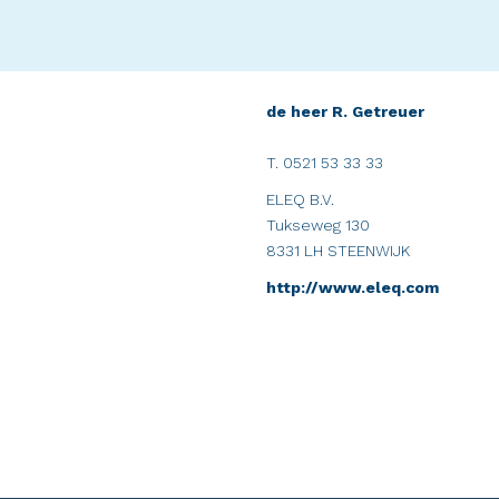
de heer R. Getreuer
T. 0521 53 33 33
ELEQ B.V.
Tukseweg 130
8331 LH STEENWIJK
http://www.eleq.com