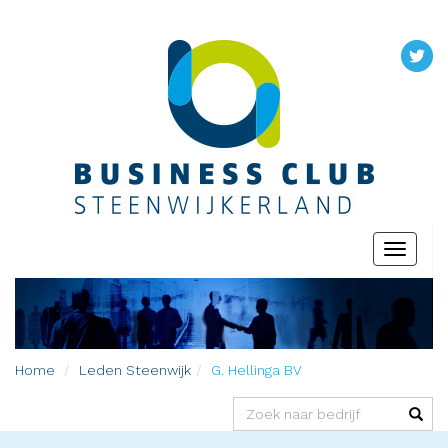
Toggle
navigati
Home
Leden
Steenwijk
G. Hellinga BV
(success)