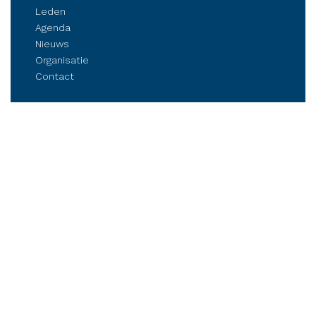
Leden
Agenda
Nieuws
Organisatie
Contact
Belangenbehartiging
Parkmanagement
Kennis delen
Netwerken
Business Club Steenwijkerland
Postbus 84, 8330 AB Steenwijk
Stationsplein 6, Steenwijk (op afspraak)
Tel.: (06) 21 81 11 41
info@bcsteenwijkerland.nl