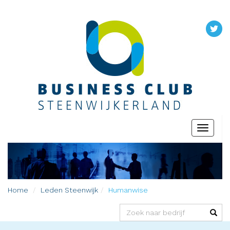
Toggle
navigati
Home
Leden
Steenwijk
Humanwise
(success)