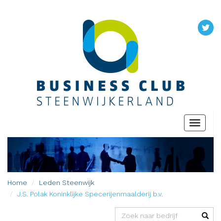
Toggle
navigati
Home
Leden
Steenwijk
J.S. Polak Koninklijke Specerijenmaalderij b.v.