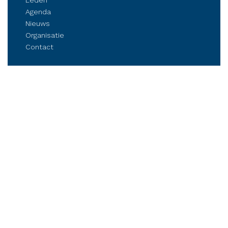
Leden
Agenda
Nieuws
Organisatie
Contact
Belangenbehartiging
Parkmanagement
Kennis delen
Netwerken
Business Club Steenwijkerland
Postbus 84, 8330 AB Steenwijk
Stationsplein 6, Steenwijk (op afspraak)
Tel.: (06) 21 81 11 41
info@bcsteenwijkerland.nl