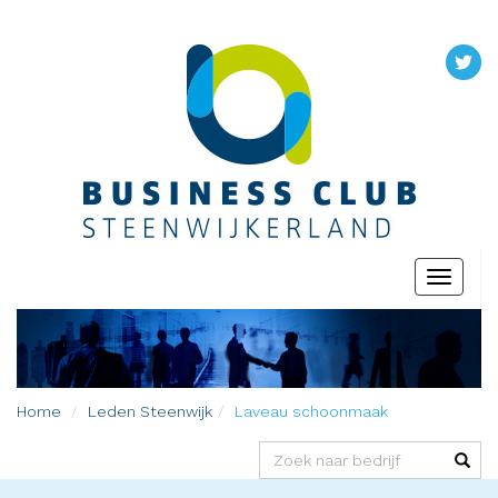
Toggle
navigati
Home
Leden
Steenwijk
Laveau schoonmaak
(success)