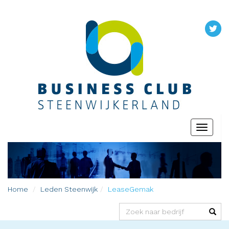
Toggle
navigati
Home
Leden
Steenwijk
LeaseGemak
(success)