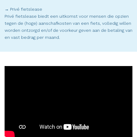
→ Privé fietslease
Privé fietslease biedt een uitkomst voor mensen die opzien
tegen de (hoge) aanschafkosten van een fiets, volledig willen
worden ontzorgd en/of de voorkeur geven aan de betaling van
en vast bedrag per maand.