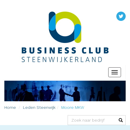
Toggle
navigati
Home
Leden
Steenwijk
Moore MKW
(success)