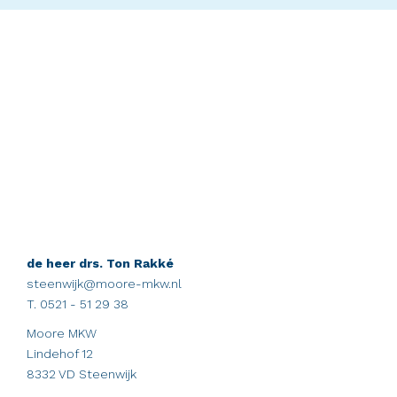
de heer drs. Ton Rakké
steenwijk@moore-mkw.nl
T. 0521 - 51 29 38
Moore MKW
Lindehof 12
8332 VD Steenwijk