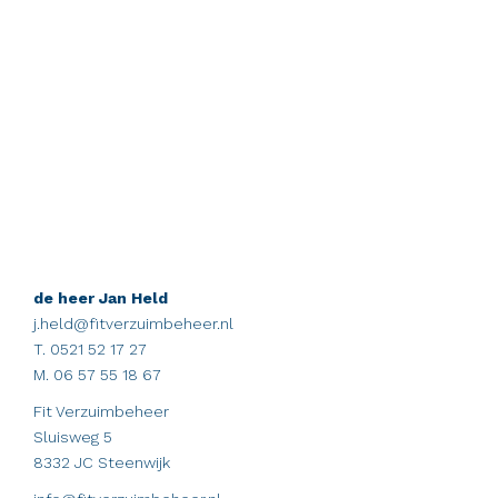
de heer Jan Held
j.held@fitverzuimbeheer.nl
T. 0521 52 17 27
M. 06 57 55 18 67
Fit Verzuimbeheer
Sluisweg 5
8332 JC Steenwijk