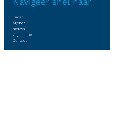
Navigeer snel naar
Leden
Agenda
Nieuws
Organisatie
Contact
Belangenbehartiging
Parkmanagement
Kennis delen
Netwerken
Business Club Steenwijkerland
Postbus 84, 8330 AB Steenwijk
Stationsplein 6, Steenwijk (op afspraak)