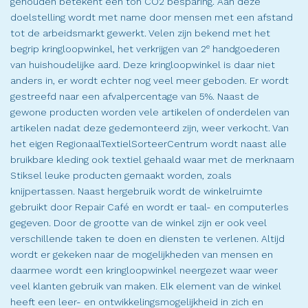
gehouden betekent een ton CO2 besparing. Aan deze
doelstelling wordt met name door mensen met een afstand
tot de arbeidsmarkt gewerkt. Velen zijn bekend met het
e
begrip kringloopwinkel, het verkrijgen van 2
handgoederen
van huishoudelijke aard. Deze kringloopwinkel is daar niet
anders in, er wordt echter nog veel meer geboden. Er wordt
gestreefd naar een afvalpercentage van 5%. Naast de
gewone producten worden vele artikelen of onderdelen van
artikelen nadat deze gedemonteerd zijn, weer verkocht. Van
het eigen RegionaalTextielSorteerCentrum wordt naast alle
bruikbare kleding ook textiel gehaald waar met de merknaam
Stiksel leuke producten gemaakt worden, zoals
knijpertassen. Naast hergebruik wordt de winkelruimte
gebruikt door Repair Café en wordt er taal- en computerles
gegeven. Door de grootte van de winkel zijn er ook veel
verschillende taken te doen en diensten te verlenen. Altijd
wordt er gekeken naar de mogelijkheden van mensen en
daarmee wordt een kringloopwinkel neergezet waar weer
veel klanten gebruik van maken. Elk element van de winkel
heeft een leer- en ontwikkelingsmogelijkheid in zich en