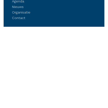
Agenda
Nieuws
Organisatie
Contact
Belangenbehartiging
Parkmanagement
Kennis delen
Netwerken
Business Club Steenwijkerland
Postbus 84, 8330 AB Steenwijk
Stationsplein 6, Steenwijk (op afspraak)
Tel.: (06) 21 81 11 41
info@bcsteenwijkerland.nl
RSS
|
Disclaimer
|
Cookie & Privacyverklaring
|