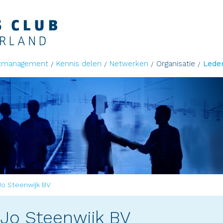
kmanagement
Kennis delen
Netwerken
Organisatie
Lede
Jo Steenwijk BV
-Jo Steenwijk BV