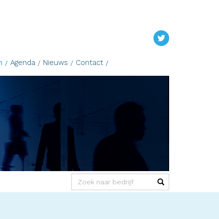
n
Agenda
Nieuws
Contact
(success)