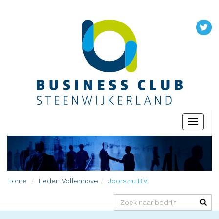
Toggle
navigati
Home
Leden
Vollenhove
Joors.nu B.V.
(success)