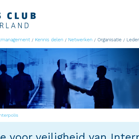
kmanagement
Kennis delen
Netwerken
Organisatie
Lede
nterpolis
voor veiligheid van Inter