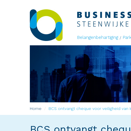
Belangenbehartiging
Par
Home
BCS ontvangt cheque voor veiligheid van I
BCS ontvangt cheque 