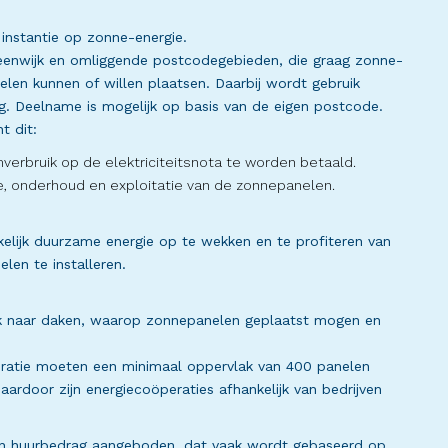
 instantie op zonne-energie.
eenwijk en omliggende postcodegebieden, die graag zonne-
len kunnen of willen plaatsen. Daarbij wordt gebruik
 Deelname is mogelijk op basis van de eigen postcode.
t dit:
verbruik op de elektriciteitsnota te worden betaald.
tie, onderhoud en exploitatie van de zonnepanelen.
elijk duurzame energie op te wekken en te profiteren van
len te installeren.
ek naar daken, waarop zonnepanelen geplaatst mogen en
peratie moeten een minimaal oppervlak van 400 panelen
Daardoor zijn energiecoöperaties afhankelijk van bedrijven
een huurbedrag aangeboden, dat vaak wordt gebaseerd op