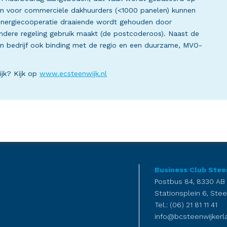
ijn voor commerciële dakhuurders (<1000 panelen) kunnen
e energiecoöperatie draaiende wordt gehouden door
andere regeling gebruik maakt (de postcoderoos). Naast de
en bedrijf ook binding met de regio en een duurzame, MVO-
ijk? Kijk op
www.ecsteenwijk.nl
Business Club Stee
Postbus 84, 8330 AB
Stationsplein 6, Stee
Tel.: (06) 21 81 11 41
info@bcsteenwijkerla