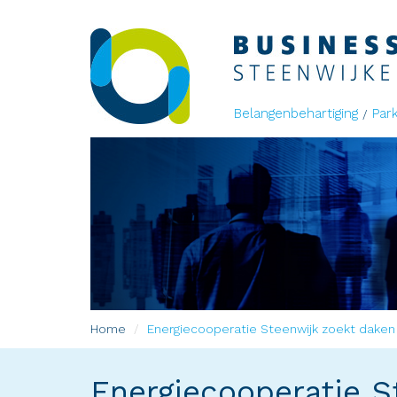
Belangenbehartiging
Par
Home
Energiecooperatie Steenwijk zoekt daken
Energiecooperatie S