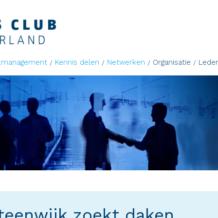
kmanagement
Kennis delen
Netwerken
Organisatie
Lede
teenwijk zoekt daken