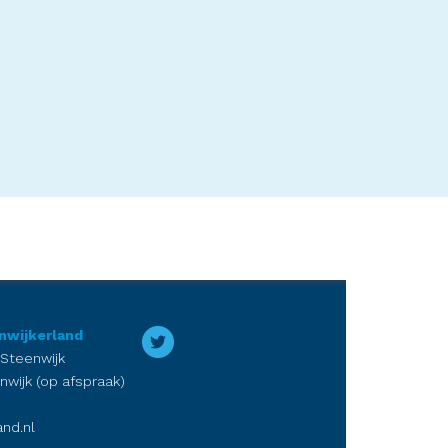
nwijkerland
 Steenwijk
nwijk (op afspraak)
nd.nl