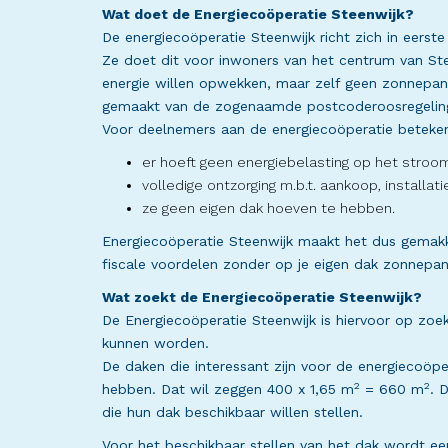
Wat doet de Energiecoöperatie Steenwijk?
De energiecoöperatie Steenwijk richt zich in eerste
Ze doet dit voor inwoners van het centrum van St
energie willen opwekken, maar zelf geen zonnepane
gemaakt van de zogenaamde postcoderoosregeling.
Voor deelnemers aan de energiecoöperatie beteken
er hoeft geen energiebelasting op het stroom
volledige ontzorging m.b.t. aankoop, installa
ze geen eigen dak hoeven te hebben.
Energiecoöperatie Steenwijk maakt het dus gemakk
fiscale voordelen zonder op je eigen dak zonnepane
Wat zoekt de Energiecoöperatie Steenwijk?
De Energiecoöperatie Steenwijk is hiervoor op zo
kunnen worden.
De daken die interessant zijn voor de energiecoö
2
2
hebben. Dat wil zeggen 400 x 1,65 m
= 660 m
. 
die hun dak beschikbaar willen stellen.
Voor het beschikbaar stellen van het dak wordt 