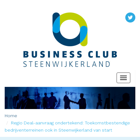
Toggle
navigati
Home
Regio Deal-aanvraag ondertekend: Toekomstbestendige
bedrijventerreinen ook in Steenwijkerland van start