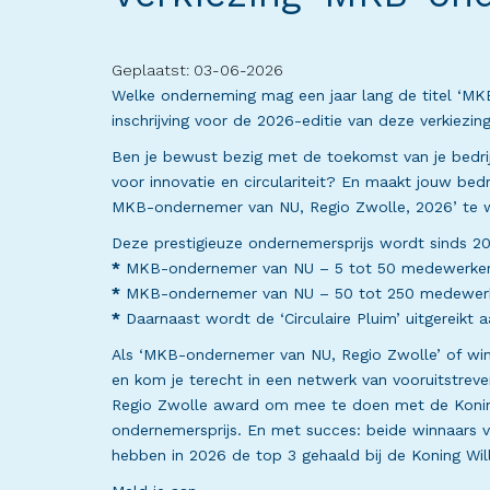
Geplaatst: 03-06-2026
Welke onderneming mag een jaar lang de titel ‘M
inschrijving voor de 2026-editie van deze verkiezi
Ben je bewust bezig met de toekomst van je bedri
voor innovatie en circulariteit? En maakt jouw be
MKB-ondernemer van NU, Regio Zwolle, 2026’ te wo
Deze prestigieuze ondernemersprijs wordt sinds 202
*
MKB-ondernemer van NU – 5 tot 50 medewerke
*
MKB-ondernemer van NU – 50 tot 250 medewer
*
Daarnaast wordt de ‘Circulaire Pluim’ uitgereikt 
Als ‘MKB-ondernemer van NU, Regio Zwolle’ of winn
en kom je terecht in een netwerk van vooruitstre
Regio Zwolle award om mee te doen met de Koning W
ondernemersprijs. En met succes: beide winnaars
hebben in 2026 de top 3 gehaald bij de Koning Will