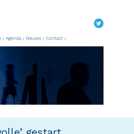
n
Agenda
Nieuws
Contact
lle’ gestart