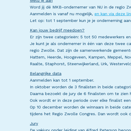
Meld je aan
Word jij dé MKB-ondernemer van NU in de regio Zwol
Aanmelden is vanaf nu mogelijk,
en kan via deze li
Let op: tot 1 september kun je je onderneming a
Kan jouw bedrijf meedoen?
Er zijn twee categorieën: 5 tot 50 medewerkers e
Je kunt je als ondernemer in één van deze twee ca
regio Zwolle. Dat zijn de samenwerkende gemeente
Hattem, Heerde, Hoogeveen, Kampen, Meppel, Noo
Raalte, Staphorst, Steenwijkerland, Urk, Westervel
Belangrijke data
Aanmelden kan tot 1 september.
In oktober worden de 3 finalisten in beide catego
Daarna bezoekt de jury de 6 finalisten om te zien 
Ook wordt er in deze periode over elke finalist 
Op 10 december worden de winnaars in beide categ
tijdens het Regio Zwolle Congres. Dan wordt ook de
Jury
De vakjury onder leiding van Alfred Peterson beo