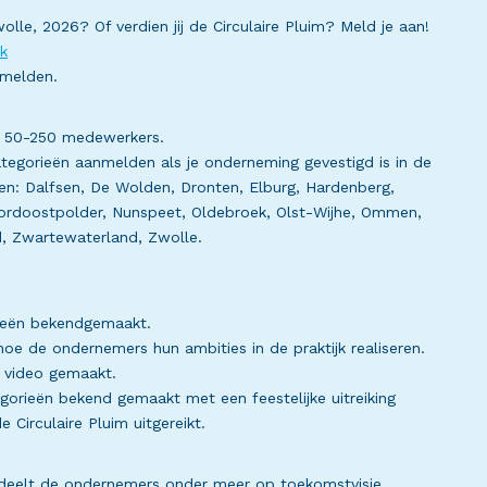
le, 2026? Of verdien jij de Circulaire Pluim? Meld je aan!
nk
anmelden.
n 50-250 medewerkers.
tegorieën aanmelden als je onderneming gevestigd is in de
n: Dalfsen, De Wolden, Dronten, Elburg, Hardenberg,
rdoostpolder, Nunspeet, Oldebroek, Olst-Wijhe, Ommen,
d, Zwartewaterland, Zwolle.
rieën bekendgemaakt.
hoe de ondernemers hun ambities in de praktijk realiseren.
een video gemaakt.
orieën bekend gemaakt met een feestelijke uitreiking
 Circulaire Pluim uitgereikt.
ordeelt de ondernemers onder meer op toekomstvisie,