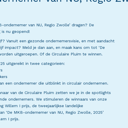
KB-ondernemer van NU, Regio Zwolle’ dragen? De
ng is nu geopend!
jf? Vanuit een gezonde ondernemersvisie, en met aandacht
drijf impact? Meld je dan aan, en maak kans om tot ‘De
rden uitgeroepen. Of de Circulaire Pluim te winnen.
5 uitgereikt in twee categorieën:
rs
kers
aan een ondernemer die uitblinkt in circulair ondernemen.
aar van de Circulaire Pluim zetten we je in de spotlights
vende ondernemers. We stimuleren de winnaars van onze
illem I prijs, de tweejaarlijkse landelijke
 van ‘De MKB-ondernemer van NU, Regio Zwolle, 2025’
em I prijs.