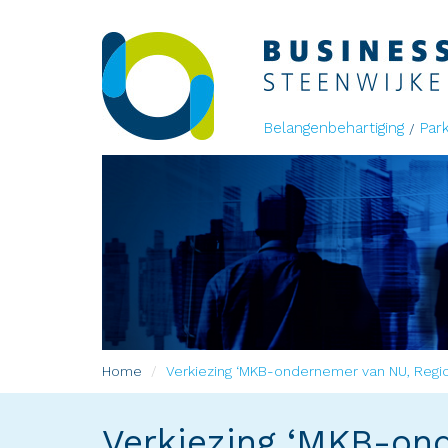
Belangenbehartiging
Par
Home
Verkiezing ‘MKB-ondernemer van NU, Regio
Verkiezing ‘MKB-ond