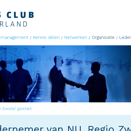
kmanagement
Kennis delen
Netwerken
Organisatie
Lede
 Zwolle’ gestart
ernemer van NU, Regio Zwo