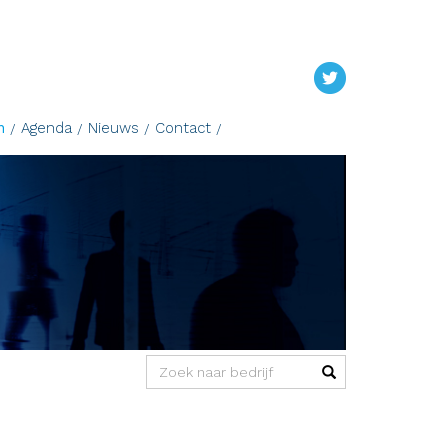
n
Agenda
Nieuws
Contact
(success)