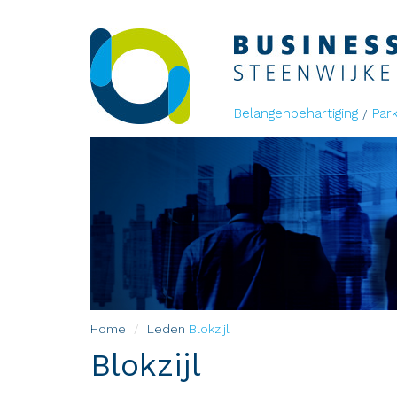
Belangenbehartiging
Par
Home
Leden
Blokzijl
Blokzijl