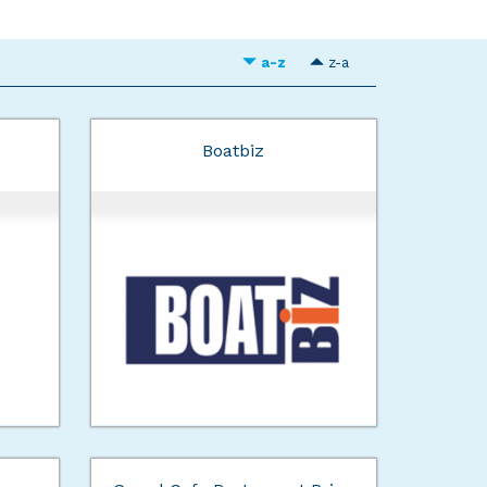
a-z
z-a
Boatbiz