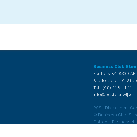
Business Club Stee
Postbus 84, 8330 AB
Stationsplein 6, Stee
Tel.: (06) 21 81 11 41
info@bcsteenwijkerla
RSS
|
Disclaimer
|
Coo
© Business Club Ste
Colofon: Businesscl
FennArt reclame - ma