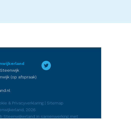
nwijkerland
 Steenwijk
nwijk (op afspraak)
nd.nl
kie & Privacyverklaring
|
Sitemap
enwijkerland, 2026
ub Steenwijkerland in samenwerking met
rketing
en
DJP Media Steenwijk