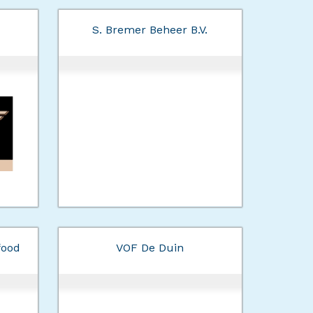
S. Bremer Beheer B.V.
food
VOF De Duin